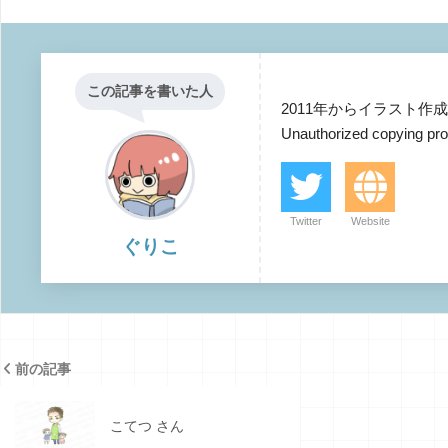
この記事を書いた人
2011年からイラスト
Unauthorized co
Twitter
Website
ぐりこ
前の記事
こてつ さん